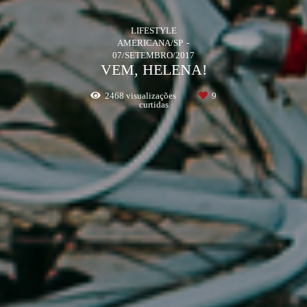
LIFESTYLE
AMERICANA/SP
07/SETEMBRO/2017
VEM, HELENA!
2468
visualizações
9
curtidas