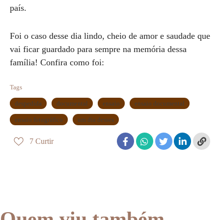
país.
Foi o caso desse dia lindo, cheio de amor e saudade que
vai ficar guardado para sempre na memória dessa
família! Confira como foi:
Tags
despedida
documental
ensaio
ensaio documental
ensaio fotográfico
um dia desses
7
Curtir
Quem viu também