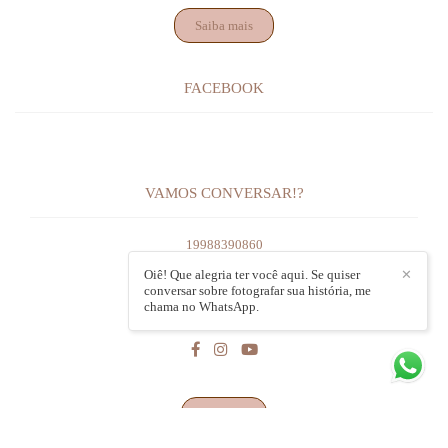
Saiba mais
FACEBOOK
VAMOS CONVERSAR!?
19988390860
Enviar mensagem
Oiê! Que alegria ter você aqui. Se quiser
✕
conversar sobre fotografar sua história, me
mariana@marimonteiro.com
chama no WhatsApp.
Campinas / SP
Contato