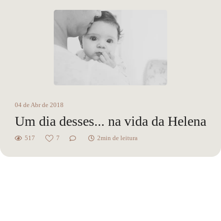
04 de Abr de 2018
Um dia desses... na vida da Helena
517
7
2min de leitura