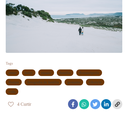
Tags
amor
baby
ensaio
família
florianópolis
floripa
fotografia de família
gestante
lifestyle
vida
4
Curtir